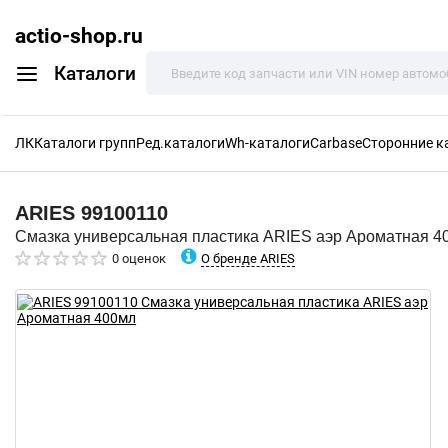
actio-shop.ru
Каталоги
ЛК
Каталоги групп
Ред.каталоги
Wh-каталоги
Carbase
Сторонние к
ARIES
99100110
Смазка универсальная пластика ARIES аэр Ароматная 4
О бренде ARIES
0 оценок