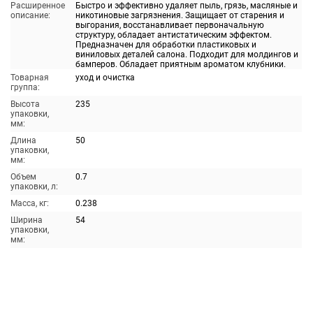
Расширенное
Быстро и эффективно удаляет пыль, грязь, масляные и
описание:
никотиновые загрязнения. Защищает от старения и
выгорания, восстанавливает первоначальную
структуру, обладает антистатическим эффектом.
Предназначен для обработки пластиковых и
виниловых деталей салона. Подходит для молдингов и
бамперов. Обладает приятным ароматом клубники.
Товарная
уход и очистка
группа:
Высота
235
упаковки,
мм:
Длина
50
упаковки,
мм:
Объем
0.7
упаковки, л:
Масса, кг:
0.238
Ширина
54
упаковки,
мм: