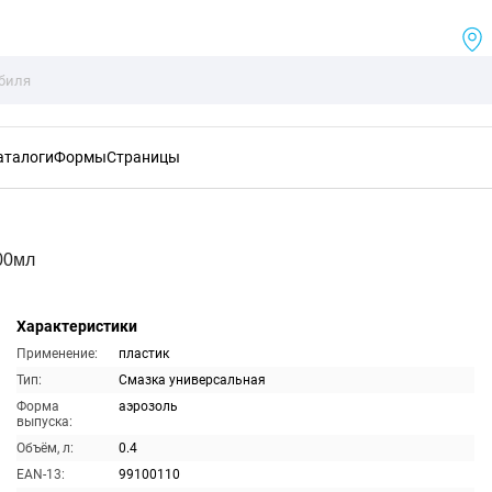
аталоги
Формы
Страницы
00мл
Характеристики
Применение:
пластик
Тип:
Смазка универсальная
Форма
аэрозоль
выпуска:
Объём, л:
0.4
EAN-13:
99100110