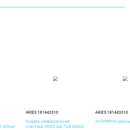
ARIES 181443310
ARIES 181443310
я
Смазка универсальная
АНТИФРИЗ красны
иК 400мл
пластика ARIES аэр ПхВ 400мл