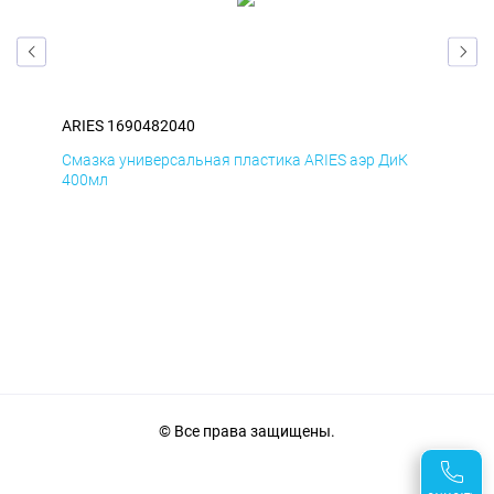
ARIES 1690482040
ARI
Д
Смазка универсальная пластика ARIES аэр ДиК
Сма
400мл
40
© Все права защищены.