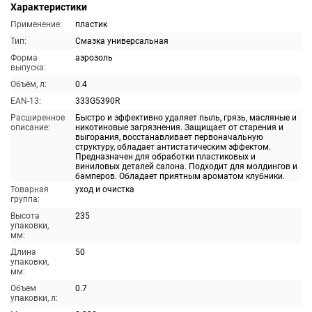
Характеристики
Применение:
пластик
Тип:
Смазка универсальная
Форма
аэрозоль
выпуска:
Объём, л:
0.4
EAN-13:
333G5390R
Расширенное
Быстро и эффективно удаляет пыль, грязь, масляные и
описание:
никотиновые загрязнения. Защищает от старения и
выгорания, восстанавливает первоначальную
структуру, обладает антистатическим эффектом.
Предназначен для обработки пластиковых и
виниловых деталей салона. Подходит для молдингов и
бамперов. Обладает приятным ароматом клубники.
Товарная
уход и очистка
группа:
Высота
235
упаковки,
мм:
Длина
50
упаковки,
мм:
Объем
0.7
упаковки, л: