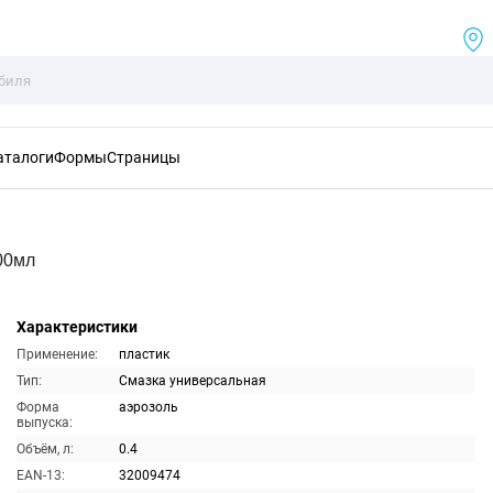
аталоги
Формы
Страницы
00мл
Характеристики
Применение:
пластик
Тип:
Смазка универсальная
Форма
аэрозоль
выпуска:
Объём, л:
0.4
EAN-13:
32009474