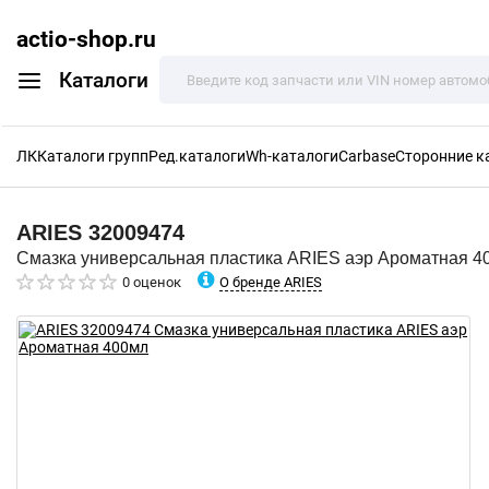
actio-shop.ru
Каталоги
ЛК
Каталоги групп
Ред.каталоги
Wh-каталоги
Carbase
Сторонние к
ARIES
32009474
Смазка универсальная пластика ARIES аэр Ароматная 4
О бренде ARIES
0 оценок