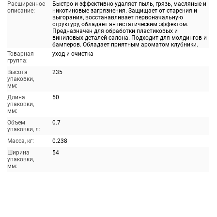
Расширенное
Быстро и эффективно удаляет пыль, грязь, масляные и
описание:
никотиновые загрязнения. Защищает от старения и
выгорания, восстанавливает первоначальную
структуру, обладает антистатическим эффектом.
Предназначен для обработки пластиковых и
виниловых деталей салона. Подходит для молдингов и
бамперов. Обладает приятным ароматом клубники.
Товарная
уход и очистка
группа:
Высота
235
упаковки,
мм:
Длина
50
упаковки,
мм:
Объем
0.7
упаковки, л:
Масса, кг:
0.238
Ширина
54
упаковки,
мм: