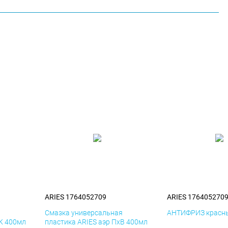
ARIES 1764052709
ARIES 176405270
я
Смазка универсальная
АНТИФРИЗ красны
иК 400мл
пластика ARIES аэр ПхВ 400мл