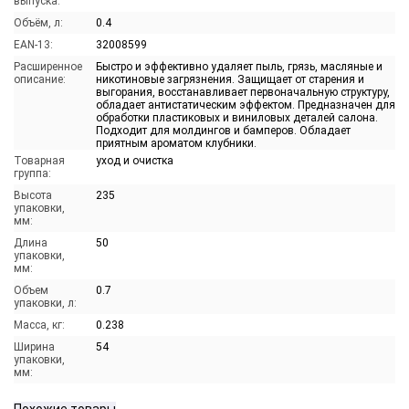
выпуска:
Объём, л:
0.4
EAN-13:
32008599
Расширенное
Быстро и эффективно удаляет пыль, грязь, масляные и
описание:
никотиновые загрязнения. Защищает от старения и
выгорания, восстанавливает первоначальную структуру,
обладает антистатическим эффектом. Предназначен для
обработки пластиковых и виниловых деталей салона.
Подходит для молдингов и бамперов. Обладает
приятным ароматом клубники.
Товарная
уход и очистка
группа:
Высота
235
упаковки,
мм:
Длина
50
упаковки,
мм:
Объем
0.7
упаковки, л:
Масса, кг:
0.238
Ширина
54
упаковки,
мм: