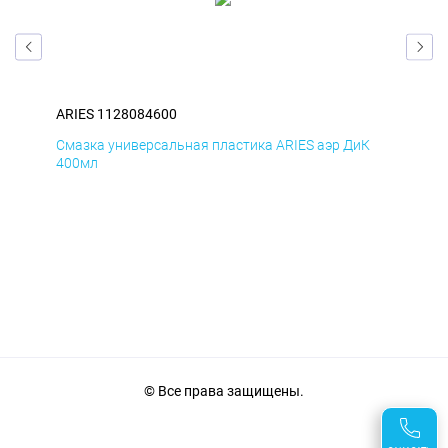
ARIES 1128084600
ARI
Д
Смазка универсальная пластика ARIES аэр ДиК
Сма
400мл
40
© Все права защищены.