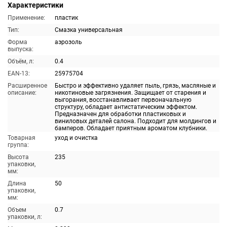
Характеристики
Применение:
пластик
Тип:
Смазка универсальная
Форма
аэрозоль
выпуска:
Объём, л:
0.4
EAN-13:
25975704
Расширенное
Быстро и эффективно удаляет пыль, грязь, масляные и
описание:
никотиновые загрязнения. Защищает от старения и
выгорания, восстанавливает первоначальную
структуру, обладает антистатическим эффектом.
Предназначен для обработки пластиковых и
виниловых деталей салона. Подходит для молдингов и
бамперов. Обладает приятным ароматом клубники.
Товарная
уход и очистка
группа:
Высота
235
упаковки,
мм:
Длина
50
упаковки,
мм:
Объем
0.7
упаковки, л: