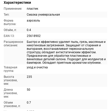
Характеристики
Применение:
пластик
Тип:
Смазка универсальная
Форма
аэрозоль
выпуска:
Объём, л:
0.4
EAN-13:
25618902
Расширенное
Быстро и эффективно удаляет пыль, грязь, масляные и
описание:
никотиновые загрязнения. Защищает от старения и
выгорания, восстанавливает первоначальную
структуру, обладает антистатическим эффектом.
Предназначен для обработки пластиковых и
виниловых деталей салона. Подходит для молдингов и
бамперов. Обладает приятным ароматом клубники.
Товарная
уход и очистка
группа:
Высота
235
упаковки,
мм:
Длина
50
упаковки,
мм:
Объем
0.7
упаковки, л: