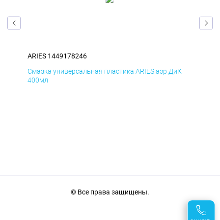
ARIES 1449178246
ARI
Д
Смазка универсальная пластика ARIES аэр ДиК
Сма
400мл
40
© Все права защищены.