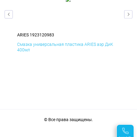
ARIES 1923120983
ARI
Д
Смазка универсальная пластика ARIES аэр ДиК
Сма
400мл
40
© Все права защищены.