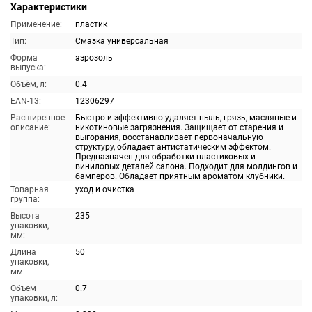
Характеристики
Применение:
пластик
Тип:
Смазка универсальная
Форма
аэрозоль
выпуска:
Объём, л:
0.4
EAN-13:
12306297
Расширенное
Быстро и эффективно удаляет пыль, грязь, масляные и
описание:
никотиновые загрязнения. Защищает от старения и
выгорания, восстанавливает первоначальную
структуру, обладает антистатическим эффектом.
Предназначен для обработки пластиковых и
виниловых деталей салона. Подходит для молдингов и
бамперов. Обладает приятным ароматом клубники.
Товарная
уход и очистка
группа:
Высота
235
упаковки,
мм:
Длина
50
упаковки,
мм:
Объем
0.7
упаковки, л: