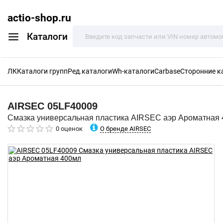
actio-shop.ru
Каталоги
ЛК
Каталоги групп
Ред.каталоги
Wh-каталоги
Carbase
Сторонние к
AIRSEC
05LF40009
Смазка универсальная пластика AIRSEC аэр Ароматная
О бренде AIRSEC
0 оценок