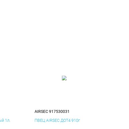
1
AIRSEC 917530031
й 1л.
ПВЕЦ AIRSEC ДОТ4 910г