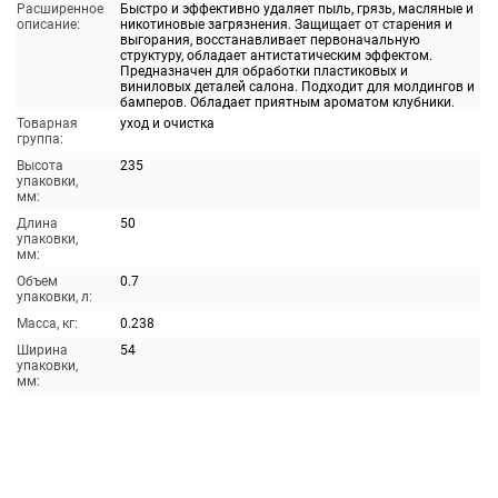
Расширенное
Быстро и эффективно удаляет пыль, грязь, масляные и
описание:
никотиновые загрязнения. Защищает от старения и
выгорания, восстанавливает первоначальную
структуру, обладает антистатическим эффектом.
Предназначен для обработки пластиковых и
виниловых деталей салона. Подходит для молдингов и
бамперов. Обладает приятным ароматом клубники.
Товарная
уход и очистка
группа:
Высота
235
упаковки,
мм:
Длина
50
упаковки,
мм:
Объем
0.7
упаковки, л:
Масса, кг:
0.238
Ширина
54
упаковки,
мм: