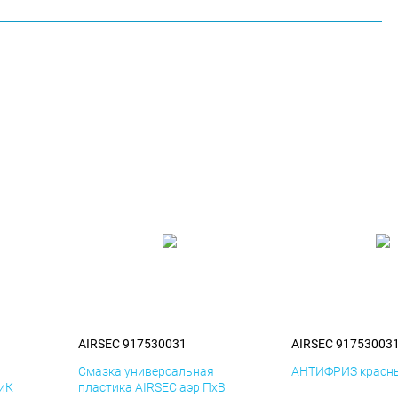
AIRSEC 917530031
AIRSEC 91753003
я
Смазка универсальная
АНТИФРИЗ красны
ДиК
пластика AIRSEC аэр ПхВ