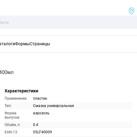
аталоги
Формы
Страницы
 400мл
Характеристики
Применение:
пластик
Тип:
Смазка универсальная
Форма
аэрозоль
выпуска:
Объём, л:
0.4
EAN-13:
05LF40009